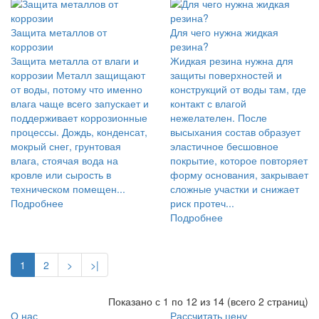
Защита металлов от
Для чего нужна жидкая
коррозии
резина?
Защита металла от влаги и
Жидкая резина нужна для
коррозии Металл защищают
защиты поверхностей и
от воды, потому что именно
конструкций от воды там, где
влага чаще всего запускает и
контакт с влагой
поддерживает коррозионные
нежелателен. После
процессы. Дождь, конденсат,
высыхания состав образует
мокрый снег, грунтовая
эластичное бесшовное
влага, стоячая вода на
покрытие, которое повторяет
кровле или сырость в
форму основания, закрывает
техническом помещен...
сложные участки и снижает
Подробнее
риск протеч...
Подробнее
1
2
>
>|
Показано с 1 по 12 из 14 (всего 2 страниц)
О нас
Рассчитать цену