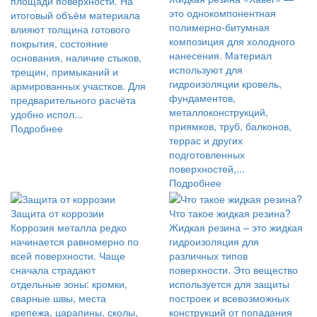
площади поверхности. На
это однокомпонентная
итоговый объём материала
полимерно-битумная
влияют толщина готового
композиция для холодного
покрытия, состояние
нанесения. Материал
основания, наличие стыков,
используют для
трещин, примыканий и
гидроизоляции кровель,
армированных участков. Для
фундаментов,
предварительного расчёта
металлоконструкций,
удобно испол...
приямков, труб, балконов,
Подробнее
террас и других
подготовленных
поверхностей,...
Подробнее
Защита от коррозии
Что такое жидкая резина?
Коррозия металла редко
Жидкая резина – это жидкая
начинается равномерно по
гидроизоляция для
всей поверхности. Чаще
различных типов
сначала страдают
поверхности. Это вещество
отдельные зоны: кромки,
используется для защиты
сварные швы, места
построек и всевозможных
крепежа, царапины, сколы,
конструкций от попадания